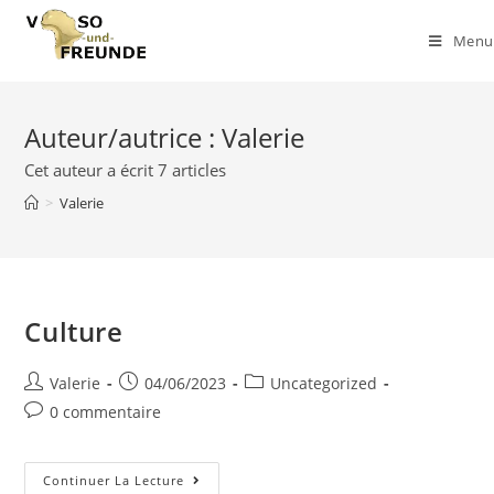
Skip
to
Menu
content
Auteur/autrice :
Valerie
Cet auteur a écrit 7 articles
>
Valerie
Culture
Auteur/autrice
Post
Post
Valerie
04/06/2023
Uncategorized
de
published:
category:
Post
0 commentaire
la
comments:
publication :
Culture
Continuer La Lecture