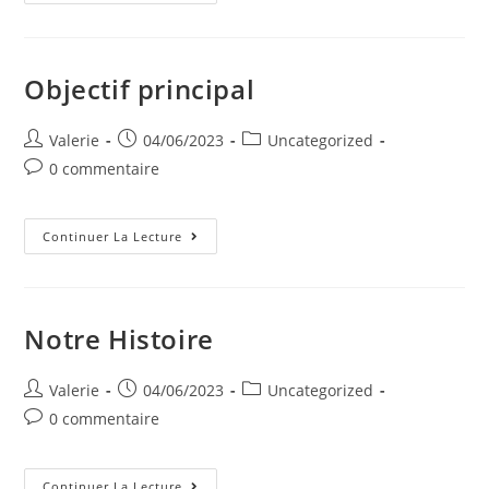
Objectif principal
Auteur/autrice
Post
Post
Valerie
04/06/2023
Uncategorized
de
published:
category:
Post
0 commentaire
la
comments:
publication :
Objectif
Continuer La Lecture
Principal
Notre Histoire
Auteur/autrice
Post
Post
Valerie
04/06/2023
Uncategorized
de
published:
category:
Post
0 commentaire
la
comments:
publication :
Notre
Continuer La Lecture