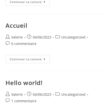
Activités
Continuer La Lecture
Accueil
Auteur/autrice
Post
Post
Valerie
04/06/2023
Uncategorized
de
published:
category:
Post
0 commentaire
la
comments:
publication :
Accueil
Continuer La Lecture
Hello world!
Auteur/autrice
Post
Post
Valerie
04/06/2023
Uncategorized
de
published:
category:
Post
1 commentaire
la
comments:
publication :