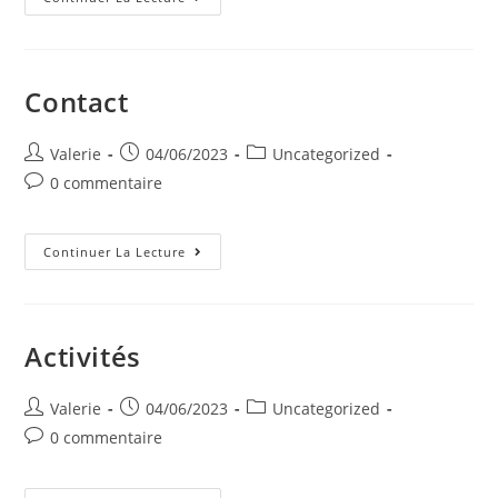
Histoire
Contact
Auteur/autrice
Post
Post
Valerie
04/06/2023
Uncategorized
de
published:
category:
Post
0 commentaire
la
comments:
publication :
Contact
Continuer La Lecture
Activités
Auteur/autrice
Post
Post
Valerie
04/06/2023
Uncategorized
de
published:
category:
Post
0 commentaire
la
comments:
publication :