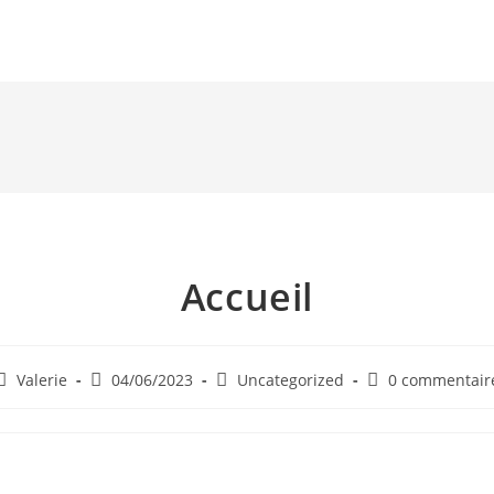
Accueil
Auteur/autrice
Post
Post
Post
Valerie
04/06/2023
Uncategorized
0 commentair
de
published:
category:
comments:
la
publication :