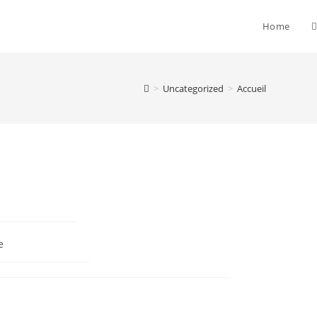
T
Home
w
>
Uncategorized
>
Accueil
s
e