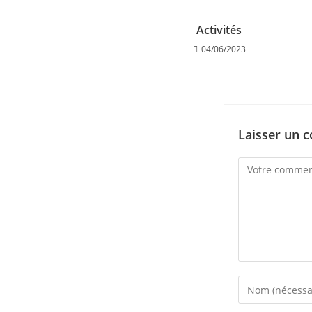
Activités
04/06/2023
Laisser un 
Comment
Enter
your