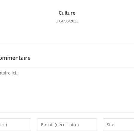
Culture
04/06/2023
commentaire
Enter
Enter
your
your